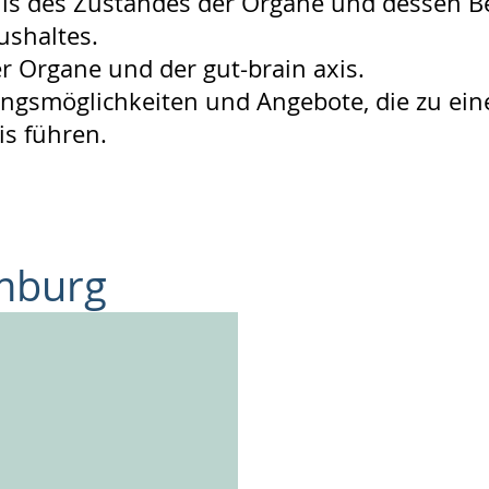
is des Zustandes der Organe und dessen B
ushaltes.
er Organe und der gut-brain axis.
gsmöglichkeiten und Angebote, die zu ein
is führen.
mburg