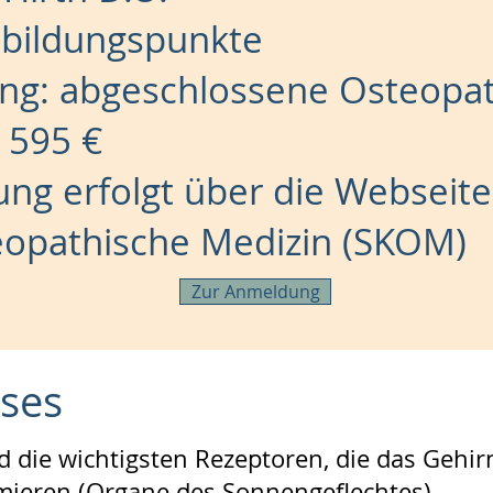
bildungspunkte
ng: abgeschlossene Osteopat
 595 €
g erfolgt über die Webseite 
teopathische Medizin (SKOM)
Zur Anmeldung
rses
 die wichtigsten Rezeptoren, die das Gehi
ieren (Organe des Sonnengeflechtes).