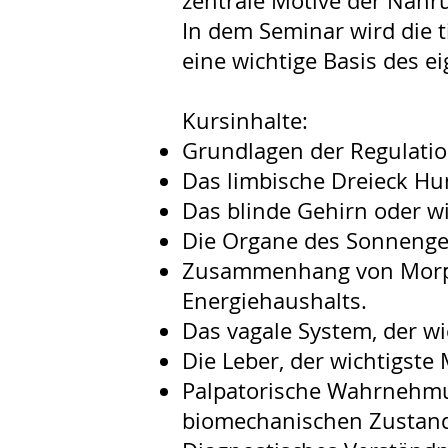
zentrale Motive der Nah
In dem Seminar wird die t
eine wichtige Basis des e
Kursinhalte:
Grundlagen der Regulatio
Das limbische Dreieck Hu
Das blinde Gehirn oder w
Die Organe des Sonnengefl
Zusammenhang von Morpho
Energiehaushalts.
Das vagale System, der w
Die Leber, der wichtigste
Palpatorische Wahrnehmu
biomechanischen Zustan