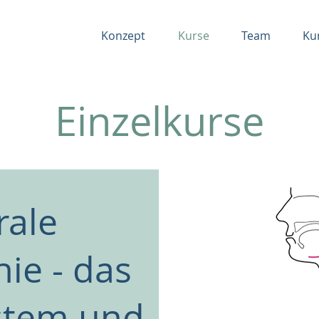
Konzept
Kurse
Team
Ku
Einzelkurse
rale
ie - das
stem und