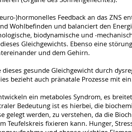
uro-)hormonelles Feedback an das ZNS entl
und Wohlbefinden und balanciert den Energ
hologische, biodynamische und -mechanisc
 dieses Gleichgewichts. Ebenso eine störu
tereinander und dem Gehirn.
ie dieses gesunde Gleichgewicht durch dys
es bezieht auch pränatale Prozesse mit ein
wickeln ein metaboles Syndrom, es breite
aler Bedeutung ist es hierbei, die biochem
e gelegt werden, zu verstehen, da die Bioc
m Teufelskreis fixieren kann. Hunger, Stre