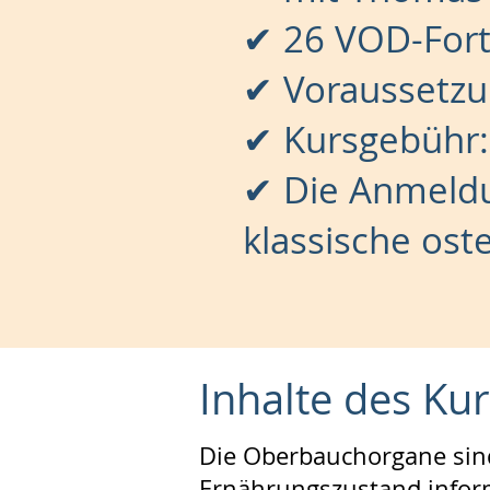
✔ 26 VOD-Fort
✔ Voraussetzu
✔ Kursgebühr:
✔ Die Anmeldun
klassische os
Inhalte des Ku
Die Oberbauchorgane sind
Ernährungszustand inform