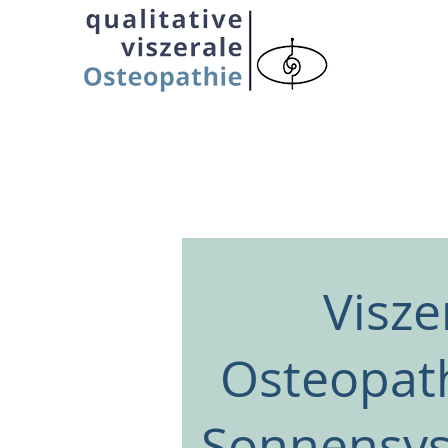
Visze
Osteopath
Sonnensy