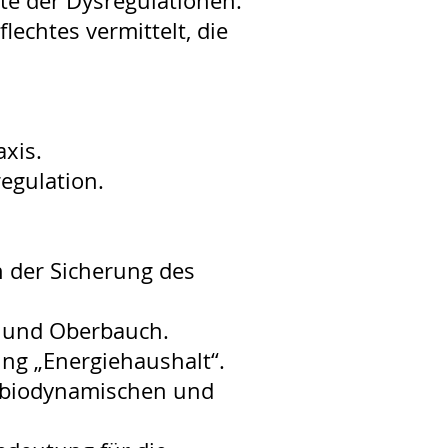
e der Dysregulationen.
echtes vermittelt, die
xis.
egulation.
 der Sicherung des
s und Oberbauch.
ung „Energiehaushalt“.
 biodynamischen und