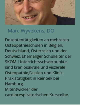
Marc Wyvekens, DO
Dozententätigkeiten an mehreren
Osteopathieschulen in Belgien,
Deutschland, Österreich und der
Schweiz. Ehemaliger Schulleiter der
SKOM. Unterrichtsschwerpunkte
sind kraniosakrale und viszerale
Osteopathie,Faszien und Klinik.
Praxistätigkeit in Reinbek bei
Hamburg.
Mitentwickler der
cardiorespiratorischen Kursreihe.